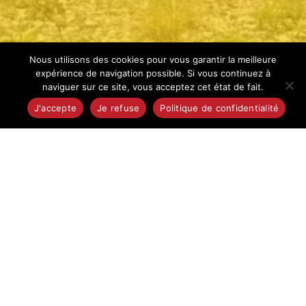
Nous utilisons des cookies pour vous garantir la meilleure
expérience de navigation possible. Si vous continuez à
naviguer sur ce site, vous acceptez cet état de fait.
J'accepte
Je refuse
Politique de confidentialité
Canoës ROQUEGEOFFRE
, loueur de
canoës
et
kayaks
sur la rivière
Dordogne
depuis 1977,
vous propose des descentes au départ de
Vézac
,
La Roque-Gageac
et
Carsac
. Profitez
d'une expérience unique en pleine nature, au
cœur du Périgord Noir.
Location de canoës
Dordogne
sécurisée, parcours adaptés à